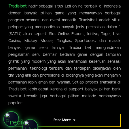
Tradisibet
hadir sebagai situs judi online terbaik di Indonesia
dengan banyak pilihan game yang menawarkan berbagai
program promosi dan event menarik. Tradisibet adalah situs
pelopor yang menghadirkan banyak jenis permainan dalam 1
(SATU) akun seperti Slot Online, Esport, Idnlive, Togel, Live
Casino, Mickey Mouse, Tangkas, Sportbook, dan masuk
banyak game seru lainnya. Tradisi bet menghadirkan
pengalaman seru bermain kedalam game dengan tampilan
grafik yang modern yang akan menambah keseruan sensasi
permainan, teknologi terbaru dan terdepan dikerjakan oleh
tim yang ahli dan profesional di bidangnya yang akan menjamin
permainan lebih aman dan nyaman. Setiap proses transaksi di
Tradisibet lebih cepat karena di support banyak pilihan bank
swasta terbaik juga berbagai pilihan metode pembayaran
populer.
Read More